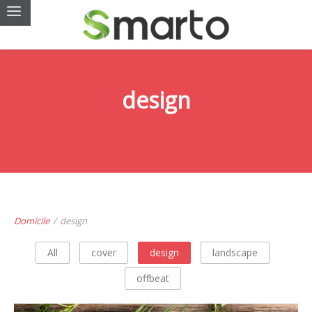
design
Domicile
/
design
All
cover
design
landscape
offbeat