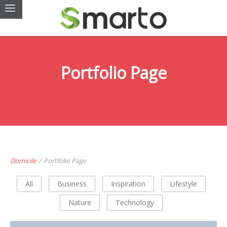
Portfolio Page
Domicile
/
Portfolio Page
All
Business
Inspiration
Lifestyle
Nature
Technology