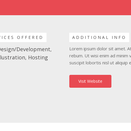
VICES OFFERED
ADDITIONAL INFO
esign/Development,
Lorem ipsum dolor sit amet. A
rebum. Ut wisi enim ad minim v
llustration, Hosting
suscipit lobortis nisl ut aliqu
Visit Website