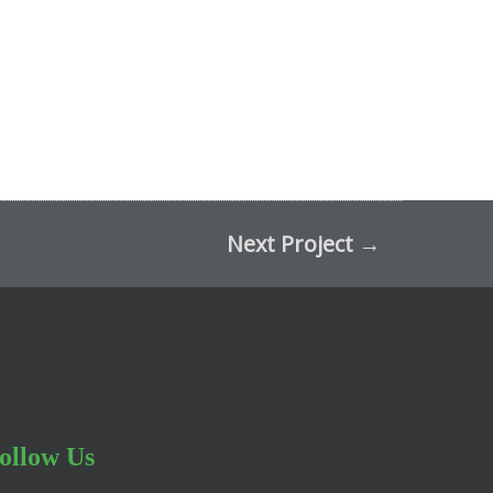
Next Project
→
ollow Us