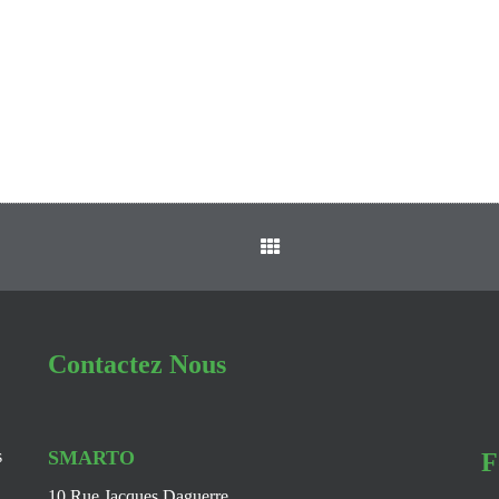
Contactez Nous
s
SMARTO
F
10 Rue Jacques Daguerre,