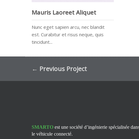
Mauris Laoreet Aliquet
Nunc eget sapien arcu, nec blandit
est. Curabitur et risus neque, quis
tincidunt...
←
Previous Project
SMARTO
est une société d’ingénierie spécialisée dan
le véhicule connecté.