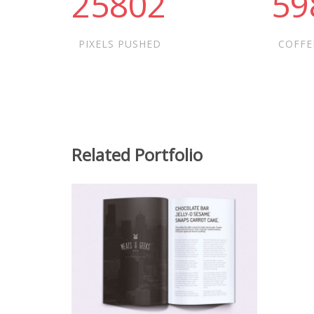
26492
61
PIXELS PUSHED
COFFE
Related Portfolio